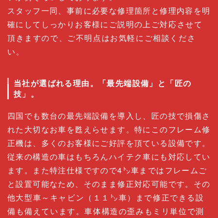
スタッフ一同、事前に必要な修理箇所と修理内容を明
確にしてしっかりお客様に
ご説明の上
ご対応させて
頂きますので、ご不明点はお気軽にご相談くださ
い。
当社が選ばれる理由。「最先端設備」と「匠の
技」。
四国でも数台の最先端設備を導入し、匠の技で損傷さ
れた大切なお車を甦えらせます。特にこのフレーム修
正機は、多くのお客様にご好評を頂ている設備です。
従来の構造の車はもちろんハイテク車にも対応してい
ます。また特注仕様ですので
4㌧車まではフレームご
と設置可能なため、そのまま修正対応可能です。その
他
大型車～キャビン（１１㌧車）まで修正できる設
備も備えています。車体構造の歪みもミリ単位で測