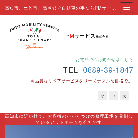
高知市、土佐市、高岡郡で自動車の事ならPMサービスにおまかせ下さい。
P
M
サービス
株式会社
お電話でのお問合せはこちら
TEL:
0889-39-1847
。
高品質なリペアサービスをリーズナブルな価格で
小
中
大
高知市に近い村で、お客様のかかりつけの修理工場を目指し
ているアットホームな会社です